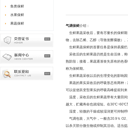
鱼类保鲜
水果保鲜
果蔬保鲜
气调保鲜
介绍：
生鲜果蔬采收后，要有尽量长的保鲜期
物，去除乙烯、乙醇（导致发酵腐败）、
生鲜果蔬保鲜的首要任务是保持易腐烂
采收后的生鲜果蔬仍然是生命活体，将
熟阶段；接着，果蔬逐渐丧失原有的色香
称为保鲜期。
生鲜果蔬采收以后的生理变化的影响因
果蔬的果实采收后的呼吸形态有两种：
可以促使跃变型果实的呼吸高峰提前到来
温度，采收后的生鲜果蔬带有大量田间热
越大，贮藏寿命也就缩短。在30℃~6
湿度，轻微的干燥或较湿润更可抑制呼
气调包装，大气中，一般含20.9％ O2
以杀灭部分微生物或抑制其活动。适当提