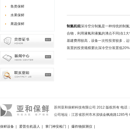
鱼类保鲜
水果保鲜
果蔬保鲜
制氮机组
深冷空分制氮是一种传统的制氮
合物，利用
液氧
和
液氮
的沸点不同(在1
基建费用较高，设备一次性投资较多，运行
装置的投资规模要比深冷空分装置低20
苏州亚和保鲜科技有限公司 2012 版权所有 电话：05
公司地址：江苏省苏州市木渎镇金枫南路1285号 Copyright 2
保鲜设备
|
爱普生机器人
|
掌门神安检门
|
爆炸物探测仪
|